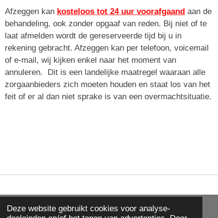
Afzeggen kan
kosteloos tot 24 uur voorafgaand
aan de
behandeling, ook zonder opgaaf van reden. Bij niet of te
laat afmelden wordt de gereserveerde tijd bij u in
rekening gebracht. Afzeggen kan per telefoon, voicemail
of e-mail, wij kijken enkel naar het moment van
annuleren. Dit is een landelijke maatregel waaraan alle
zorgaanbieders zich moeten houden en staat los van het
feit of er al dan niet sprake is van een overmachtsituatie.
Deze website gebruikt cookies voor analyse-
© 2019 - 2026 fitbrandevoort.nl
doeleinden en/of het tonen van advertenties. Door